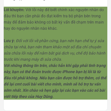
Lời khuyên:
Với lỗi này để biết chính xác nguyên nhân do
đâu thì bạn cần phải đo đạt kiểm tra bộ phận bên trong
máy để đảm bảo không có bất kỳ vấn đề chạm trên main
hay do nguyên nhân nào khác.
Lưu ý:
Đối với lỗi về phần cứng, bạn nên hạn chế tự ý sửa
chữa tại nhà, bạn nên tham khảo một số địa chỉ chuyên
sửa chữa lỗi này để nắm bắt giá dịch vụ, chế độ bảo hành
trước khi mang máy đi sửa chữa
.
Với những thông tin trên, chắc hẳn khi gặp phải tình trạng
này, bạn có thể đoán trước được iPhone bạn bị lỗi là từ
đâu rồi phải không. Nếu bạn cần được hỗ trợ thêm, có thể
để lại cmt cuối bài viết cho mình, mình sẽ hỗ trợ tư vấn
sớm nhất. Xin chào và hẹn gặp lại các bạn vào các số bài
viết tiếp theo của Huy Dũng.