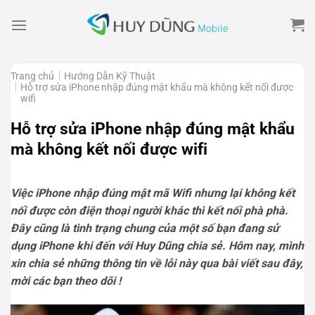
Skip
to
content
Trang chủ
Hướng Dẫn Kỹ Thuật
Hỗ trợ sửa iPhone nhập đúng mật khẩu mà không kết nối được
wifi
Hỗ trợ sửa iPhone nhập đúng mật khẩu
mà không kết nối được wifi
Việc iPhone nhập đúng mật mã Wifi nhưng lại không kết
nối được còn điện thoại người khác thì kết nối phà phà.
Đây cũng là tình trạng chung của một số bạn đang sử
dụng iPhone khi đến với Huy Dũng chia sẻ. Hôm nay, mình
xin chia sẻ những thông tin về lỗi này qua bài viết sau đây,
mời các bạn theo dõi !